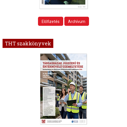
Előfizetés
Archívum
THT szakkönyvek