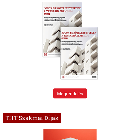
Megrendelés
THT Szakmai Díjak