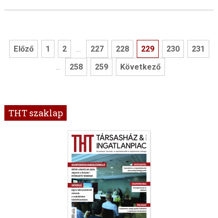
Előző
1
2
227
228
229
230
231
...
258
259
Következő
...
THT szaklap