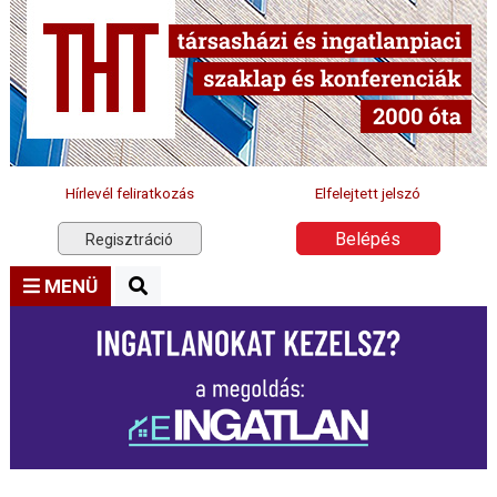
Hírlevél feliratkozás
Elfelejtett jelszó
Belépés
Regisztráció
MENÜ