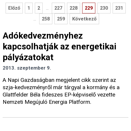
Előző
1
2
227
228
229
230
231
...
258
259
Következő
...
Adókedvezményhez
kapcsolhatják az energetikai
pályázatokat
2013. szeptember 9.
A Napi Gazdaságban megjelent cikk szerint az
szja-kedvezményről már tárgyal a kormány és a
Glattfelder Béla fideszes EP-képviselő vezette
Nemzeti Megújuló Energia Platform.