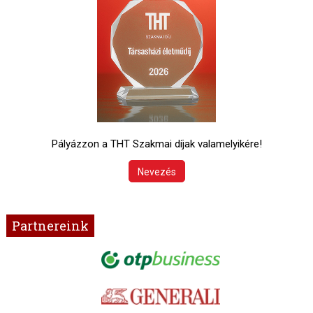
Pályázzon a THT Szakmai díjak valamelyikére!
Nevezés
Partnereink