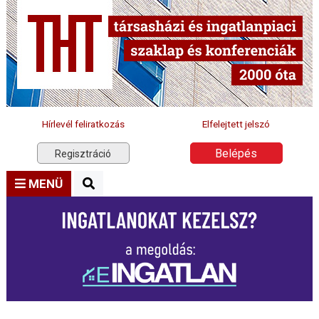
Hírlevél feliratkozás
Elfelejtett jelszó
Belépés
Regisztráció
MENÜ