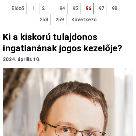
Előző
1
2
94
95
96
97
98
...
...
258
259
Következő
Ki a kiskorú tulajdonos
ingatlanának jogos kezelője?
2024. április 10.