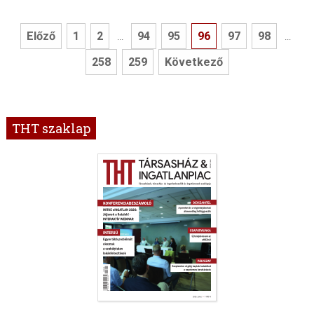
Előző
1
2
94
95
96
97
98
...
...
258
259
Következő
THT szaklap