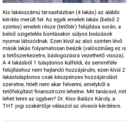
Kis lakásszámú társasházban (4 lakás) az alábbi
kérdés merült fel. Az egyik emeleti lakás (belső 2
szintes) emeleti része (tetőtér) felújítása során, a
belső szigetelés bontásakor súlyos beázások
nyomai látszódnak. Ezen kívül az alsó szinten lévő
másik lakás folyamatosan beázik (valószínűeg ez is
a tetőszerkezetre, bádogozásra vezethető vissza).
A 4 lakásból 1 tulajdonos külföldi, és semmiféle
felújításhoz nem hajlandó hozzájárulni, ezen kívül 2
lakástulajdonos csak készpénzes hozzájárulást
szeretne, hitelt nem akar felvenni, amelyből a
tetőfelújítást finanszírozni lehetne. Mit tanácsol, mit
lehet tenni az ügyben? Dr. Kiss Balázs Károly, a
THT jogi szakértője válaszol az olvasói kérdésre.