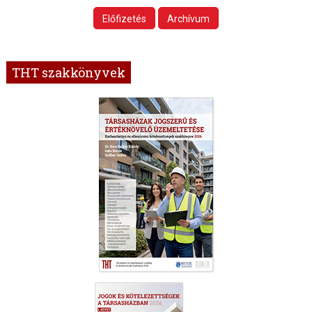
Előfizetés
Archívum
THT szakkönyvek