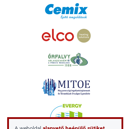
A weboldal
alapvető beépülő sütiket