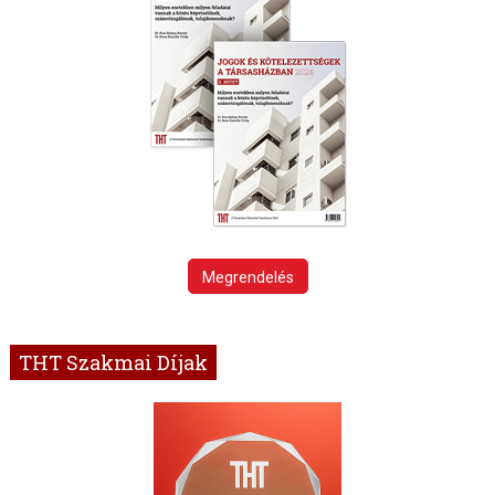
Megrendelés
THT Szakmai Díjak