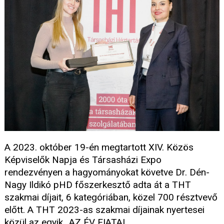
A 2023. október 19-én megtartott XIV. Közös
Képviselők Napja és Társasházi Expo
rendezvényen a hagyományokat követve Dr. Dén-
Nagy Ildikó pHD főszerkesztő adta át a THT
szakmai díjait, 6 kategóriában, közel 700 résztvevő
előtt. A THT 2023-as szakmai díjainak nyertesei
közül az egyik „AZ ÉV FIATAL