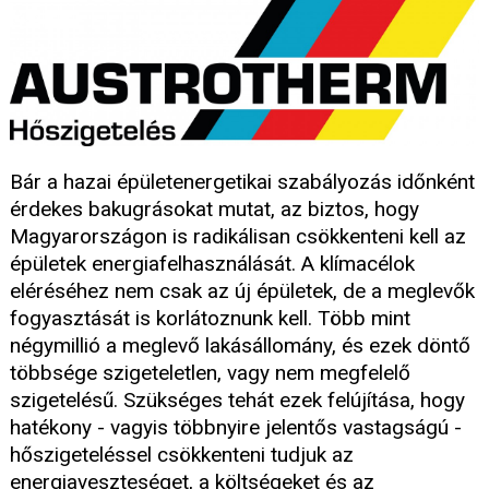
Bár a hazai épületenergetikai szabályozás időnként
érdekes bakugrásokat mutat, az biztos, hogy
Magyarországon is radikálisan csökkenteni kell az
épületek energiafelhasználását. A klímacélok
eléréséhez nem csak az új épületek, de a meglevők
fogyasztását is korlátoznunk kell. Több mint
négymillió a meglevő lakásállomány, és ezek döntő
többsége szigeteletlen, vagy nem megfelelő
szigetelésű. Szükséges tehát ezek felújítása, hogy
hatékony - vagyis többnyire jelentős vastagságú -
hőszigeteléssel csökkenteni tudjuk az
energiaveszteséget, a költségeket és az