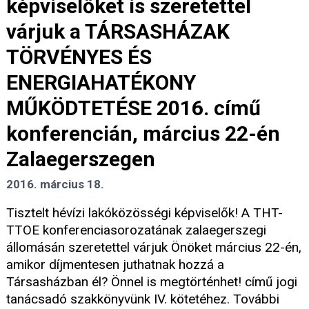
képviselőket is szeretettel
várjuk a TÁRSASHÁZAK
TÖRVÉNYES ÉS
ENERGIAHATÉKONY
MŰKÖDTETÉSE 2016. című
konferencián, március 22-én
Zalaegerszegen
2016. március 18.
Tisztelt hévízi lakóközösségi képviselők! A THT-
TTOE konferenciasorozatának zalaegerszegi
állomásán szeretettel várjuk Önöket március 22-én,
amikor díjmentesen juthatnak hozzá a
Társasházban él? Önnel is megtörténhet! című jogi
tanácsadó szakkönyvünk IV. kötetéhez. További