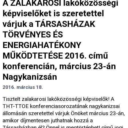
A ZALAKAROSI lakóközösségi
képviselőket is szeretettel
várjuk a TÁRSASHÁZAK
TÖRVÉNYES ÉS
ENERGIAHATÉKONY
MŰKÖDTETÉSE 2016. című
konferencián, március 23-án
Nagykanizsán
2016. március 18.
Tisztelt zalakarosi lakóközösségi képviselők! A
THT-TTOE konferenciasorozatának nagykanizsai
állomásán szeretettel várjuk Önöket március 23-án,
amikor díjmentesen juthatnak hozzá a
Társasházban él? Önnel is megtörténhet! című jogi