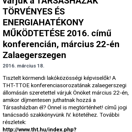
várjuk a TÁRSASHÁZAK
TÖRVÉNYES ÉS
ENERGIAHATÉKONY
MŰKÖDTETÉSE 2016. című
konferencián, március 22-én
Zalaegerszegen
2016. március 18.
Tisztelt körmendi lakóközösségi képviselők! A
THT-TTOE konferenciasorozatának zalaegerszegi
állomásán szeretettel várjuk Önöket március 22-én,
amikor díjmentesen juthatnak hozzá a
Társasházban él? Önnel is megtörténhet! című jogi
tanácsadó szakkönyvünk IV. kötetéhez. További
részletek:
http://www.tht.hu/index.php?