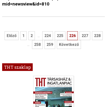
mid=newsview&id=810
Előző
1
2
224
225
226
227
228
...
258
259
Következő
...
THT szaklap