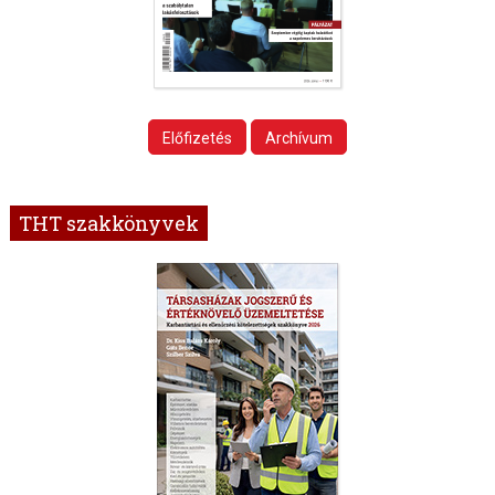
Előfizetés
Archívum
THT szakkönyvek