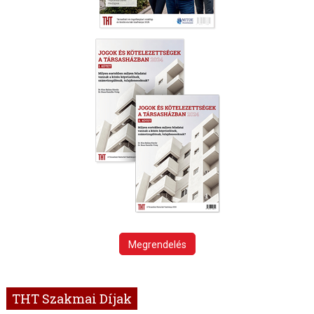
Megrendelés
THT Szakmai Díjak