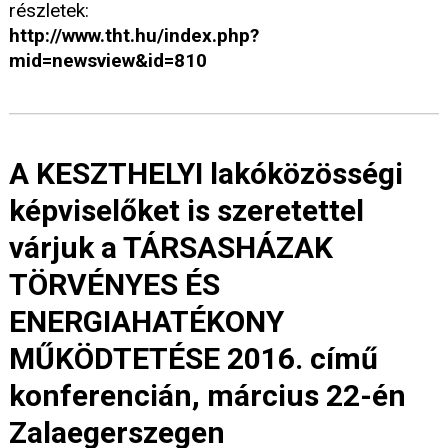
részletek:
http://www.tht.hu/index.php?
mid=newsview&id=810
A KESZTHELYI lakóközösségi
képviselőket is szeretettel
várjuk a TÁRSASHÁZAK
TÖRVÉNYES ÉS
ENERGIAHATÉKONY
MŰKÖDTETÉSE 2016. című
konferencián, március 22-én
Zalaegerszegen