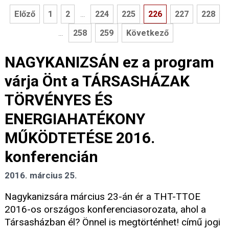
Előző
1
2
224
225
226
227
228
...
258
259
Következő
...
NAGYKANIZSÁN ez a program
várja Önt a TÁRSASHÁZAK
TÖRVÉNYES ÉS
ENERGIAHATÉKONY
MŰKÖDTETÉSE 2016.
konferencián
2016. március 25.
Nagykanizsára március 23-án ér a THT-TTOE
2016-os országos konferenciasorozata, ahol a
Társasházban él? Önnel is megtörténhet! című jogi