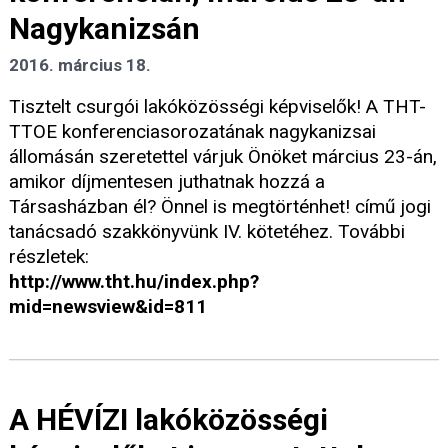
Nagykanizsán
2016. március 18.
Tisztelt csurgói lakóközösségi képviselők! A THT-
TTOE konferenciasorozatának nagykanizsai
állomásán szeretettel várjuk Önöket március 23-án,
amikor díjmentesen juthatnak hozzá a
Társasházban él? Önnel is megtörténhet! című jogi
tanácsadó szakkönyvünk IV. kötetéhez. További
részletek:
http://www.tht.hu/index.php?
mid=newsview&id=811
A HÉVÍZI lakóközösségi