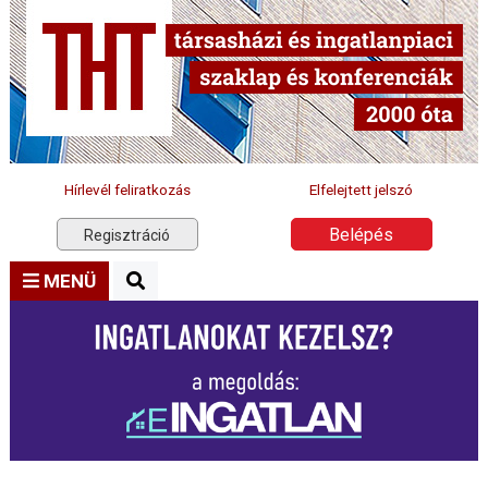
Hírlevél feliratkozás
Elfelejtett jelszó
Belépés
Regisztráció
MENÜ