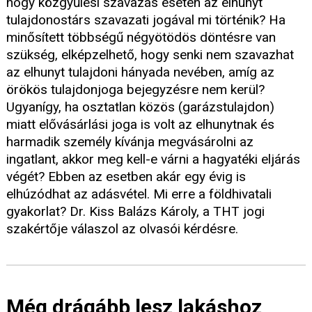
hogy közgyűlési szavazás esetén az elhunyt
tulajdonostárs szavazati jogával mi történik? Ha
minősített többségű négyötödös döntésre van
szükség, elképzelhető, hogy senki nem szavazhat
az elhunyt tulajdoni hányada nevében, amíg az
örökös tulajdonjoga bejegyzésre nem kerül?
Ugyanígy, ha osztatlan közös (garázstulajdon)
miatt elővásárlási joga is volt az elhunytnak és
harmadik személy kívánja megvásárolni az
ingatlant, akkor meg kell-e várni a hagyatéki eljárás
végét? Ebben az esetben akár egy évig is
elhúzódhat az adásvétel. Mi erre a földhivatali
gyakorlat? Dr. Kiss Balázs Károly, a THT jogi
szakértője válaszol az olvasói kérdésre.
Még drágább lesz lakáshoz