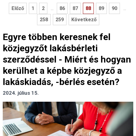
Előző
1
2
86
87
88
89
90
...
...
258
259
Következő
Egyre többen keresnek fel
közjegyzőt lakásbérleti
szerződéssel - Miért és hogyan
kerülhet a képbe közjegyző a
lakáskiadás, -bérlés esetén?
2024. július 15.