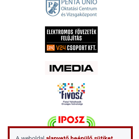
A weboldal
alapvető beépülő sütiket