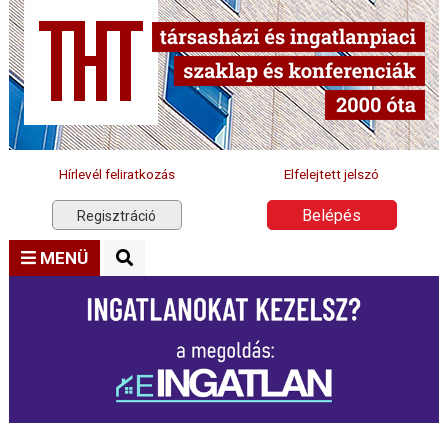
Hírlevél feliratkozás
Elfelejtett jelszó
Belépés
Regisztráció
MENÜ