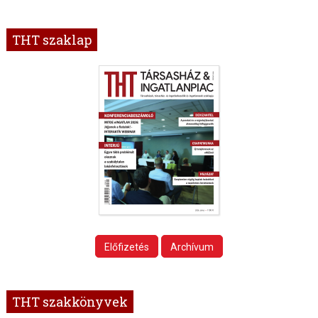
THT szaklap
Előfizetés
Archívum
THT szakkönyvek