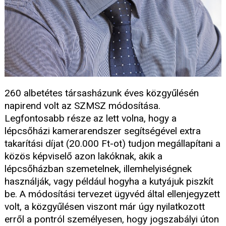
260 albetétes társasházunk éves közgyűlésén
napirend volt az SZMSZ módosítása.
Legfontosabb része az lett volna, hogy a
lépcsőházi kamerarendszer segítségével extra
takarítási díjat (20.000 Ft-ot) tudjon megállapítani a
közös képviselő azon lakóknak, akik a
lépcsőházban szemetelnek, illemhelyiségnek
használják, vagy például hogyha a kutyájuk piszkít
be. A módosítási tervezet ügyvéd által ellenjegyzett
volt, a közgyűlésen viszont már úgy nyilatkozott
erről a pontról személyesen, hogy jogszabályi úton