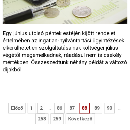
Egy június utolsó péntek estéjén kijött rendelet
értelmében az ingatlan-nyilvántartási ügyintézések
elkerülhetetlen szolgáltatásainak költségei július
végétől megemelkednek, ráadásul nem is csekély
mértékben. Összeszedtünk néhány példát a változó
díjakból.
Előző
1
2
86
87
88
89
90
...
...
258
259
Következő