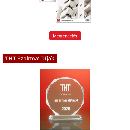
Megrendelés
THT Szakmai Díjak