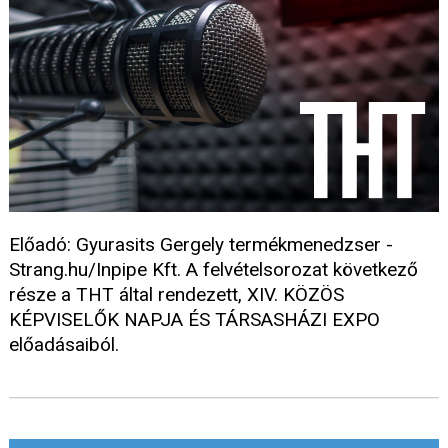
Előadó: Gyurasits Gergely termékmenedzser -
Strang.hu/Inpipe Kft. A felvételsorozat következő
része a THT által rendezett, XIV. KÖZÖS
KÉPVISELŐK NAPJA ÉS TÁRSASHÁZI EXPO
előadásaiból.