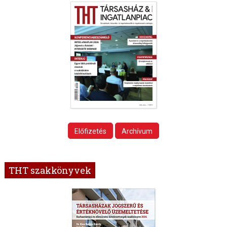
Előfizetés
Archívum
THT szakkönyvek