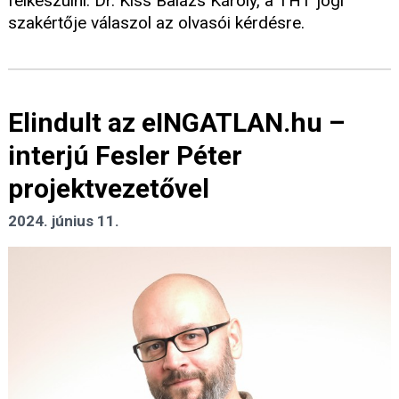
felkészülni. Dr. Kiss Balázs Károly, a THT jogi
szakértője válaszol az olvasói kérdésre.
Elindult az eINGATLAN.hu –
interjú Fesler Péter
projektvezetővel
2024. június 11.