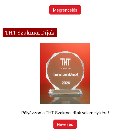
Megrendelés
THT Szakmai Díjak
Pályázzon a THT Szakmai díjak valamelyikére!
Nevezés