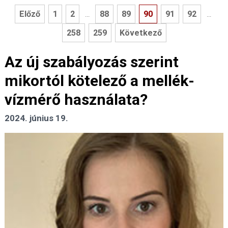
Előző
1
2
88
89
90
91
92
...
...
258
259
Következő
Az új szabályozás szerint
mikortól kötelező a mellék-
vízmérő használata?
2024. június 19.