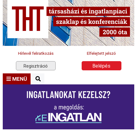
Hírlevél feliratkozás
Elfelejtett jelszó
Belépés
Regisztráció
MENÜ