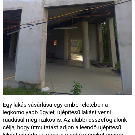
Egy lakás vásárlása egy ember életében a
legkomolyabb ügylet, újépítésű lakást venni
ráadásul még rizikós is. Az alábbi összefoglalónk
célja, hogy útmutatást adjon a leendő újépítésű
lakást vásárlók számára a nehézségeket és jogi