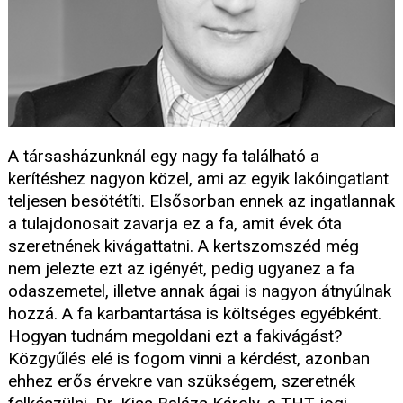
A társasházunknál egy nagy fa található a
kerítéshez nagyon közel, ami az egyik lakóingatlant
teljesen besötétíti. Elsősorban ennek az ingatlannak
a tulajdonosait zavarja ez a fa, amit évek óta
szeretnének kivágattatni. A kertszomszéd még
nem jelezte ezt az igényét, pedig ugyanez a fa
odaszemetel, illetve annak ágai is nagyon átnyúlnak
hozzá. A fa karbantartása is költséges egyébként.
Hogyan tudnám megoldani ezt a fakivágást?
Közgyűlés elé is fogom vinni a kérdést, azonban
ehhez erős érvekre van szükségem, szeretnék