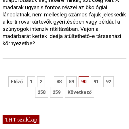
szaporodásuk segítésére mindig szükség van. A
madarak ugyanis fontos részei az ökológiai
láncolatnak, nem mellesleg számos fajuk jeleskedik
a kerti rovarkártevők gyérítésében vagy például a
szúnyogok intenzív ritkításában. Vajon a
madárbarát kertek ideája átültethető-e társasházi
környezetbe?
Előző
1
2
88
89
90
91
92
...
...
258
259
Következő
THT szaklap