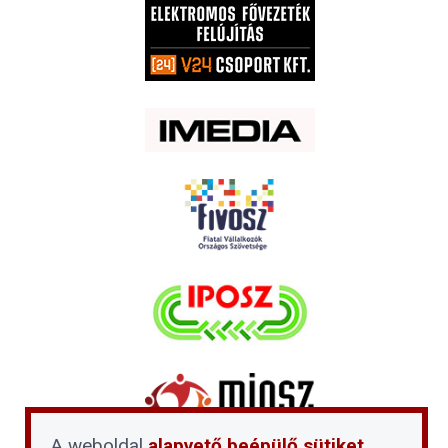
A weboldal
alapvető beépülő sütiket