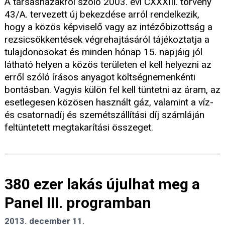
A társasházakról szóló 2003. évi CXXXIII. törvény
43/A. tervezett új bekezdése arról rendelkezik,
hogy a közös képviselő vagy az intézőbizottság a
rezsicsökkentések végrehajtásáról tájékoztatja a
tulajdonosokat és minden hónap 15. napjáig jól
látható helyen a közös területen el kell helyezni az
erről szóló írásos anyagot költségnemenkénti
bontásban. Vagyis külön fel kell tüntetni az áram, az
esetlegesen közösen használt gáz, valamint a víz-
és csatornadíj és szemétszállítási díj számláján
feltüntetett megtakarítási összeget.
380 ezer lakás újulhat meg a
Panel III. programban
2013. december 11.