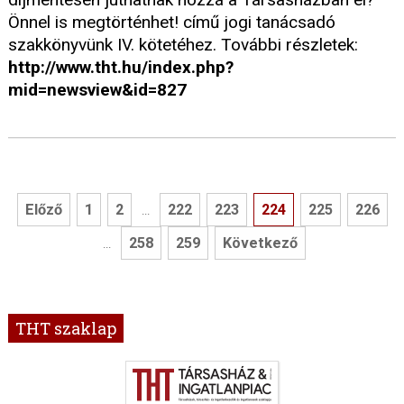
Önnel is megtörténhet! című jogi tanácsadó
szakkönyvünk IV. kötetéhez. További részletek:
http://www.tht.hu/index.php?
mid=newsview&id=827
Előző
1
2
222
223
224
225
226
...
258
259
Következő
...
THT szaklap