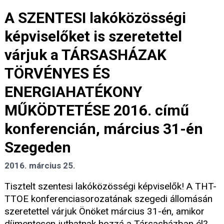
A SZENTESI lakóközösségi
képviselőket is szeretettel
várjuk a TÁRSASHÁZAK
TÖRVÉNYES ÉS
ENERGIAHATÉKONY
MŰKÖDTETÉSE 2016. című
konferencián, március 31-én
Szegeden
2016. március 25.
Tisztelt szentesi lakóközösségi képviselők! A THT-
TTOE konferenciasorozatának szegedi állomásán
szeretettel várjuk Önöket március 31-én, amikor
díjmentesen juthatnak hozzá a Társasházban él?