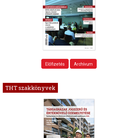
Előfizetés
Archívum
THT szakkönyvek