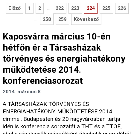
Előző
1
2
222
223
224
225
226
...
258
259
Következő
...
Kaposvárra március 10-én
hétfőn ér a Társasházak
törvényes és energiahatékony
működtetése 2014.
konferenciasorozat
2014. március 8.
A TÁRSASHÁZAK TÖRVÉNYES ÉS
ENERGIAHATÉKONY MŰKÖDTETÉSE 2014.
címmel, Budapesten és 20 nagyvárosban tartja
idén is konferencia sorozatát a THT és a TTOE,
ahol a résztvevők ajándékként átvehetik nyomdából