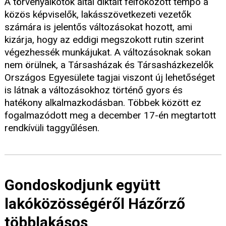
A törvényalkotók által diktált felfokozott tempó a
közös képviselők, lakásszövetkezeti vezetők
számára is jelentős változásokat hozott, ami
kizárja, hogy az eddigi megszokott rutin szerint
végezhessék munkájukat. A változásoknak sokan
nem örülnek, a Társasházak és Társasházkezelők
Országos Egyesülete tagjai viszont új lehetőséget
is látnak a változásokhoz történő gyors és
hatékony alkalmazkodásban. Többek között ez
fogalmazódott meg a december 17-én megtartott
rendkívüli taggyűlésen.
Gondoskodjunk együtt
lakóközösségéről Házőrző
többlakásos