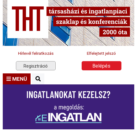
Hírlevél feliratkozás
Elfelejtett jelszó
Belépés
Regisztráció
MENÜ