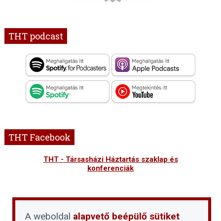
THT podcast
THT Facebook
THT - Társasházi Háztartás szaklap és
konferenciák
A weboldal
alapvető beépülő sütiket