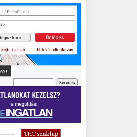
Regisztráció
felejtett jelszó
Hírlevél feliratkozás
AST
THT szaklap