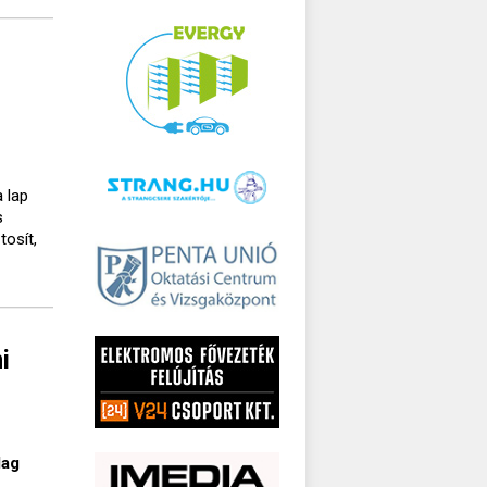
 lap
s
tosít,
i
lag