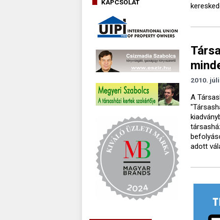
KAPCSOLAT
keresked
Társa
mind
2010. júl
A Társas
"Társash
kiadvány
társasház
befolyáso
adott vál