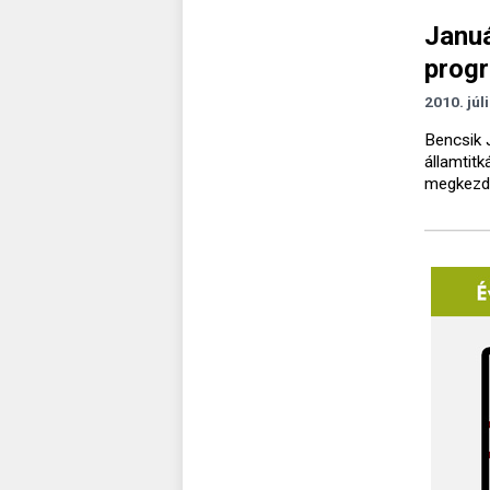
Januá
prog
2010. júl
Bencsik 
államtitk
megkezdő