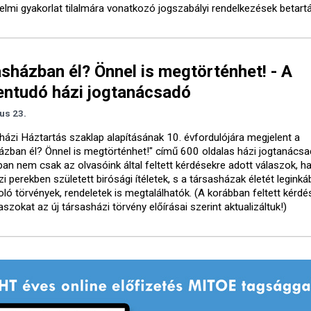
elmi gyakorlat tilalmára vonatkozó jogszabályi rendelkezések betart
sházban él? Önnel is megtörténhet! - A
entudó házi jogtanácsadó
ius 23.
házi Háztartás szaklap alapításának 10. évfordulójára megjelent a
ázban él? Önnel is megtörténhet!" című 600 oldalas házi jogtanácsa
ban nem csak az olvasóink által feltett kérdésekre adott válaszok, 
i perekben született birósági ítéletek, s a társasházak életét leginká
ló törvények, rendeletek is megtalálhatók. (A korábban feltett kérdé
aszokat az új társasházi törvény előírásai szerint aktualizáltuk!)