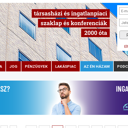
El
A
JOG
PÉNZÜGYEK
LAKÁSPIAC
AZ ÉN HÁZAM
PODC