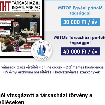
ól vizsgázott a társasházi törvény a
yűléseken