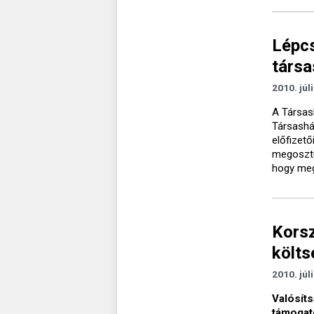
Lépc
társ
2010. júl
A Társas
Társashá
előfizető
megosztu
hogy meg
Kors
költs
2010. júl
Valósíts
támogato