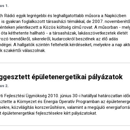
ius 1.
h Rádió egyik legrégebbi és leghallgatottabb műsora a Napközben
 is gyakran foglalkozott társasházi témákkal, de 2007. novemberétő
énteken jelentkezett a Közös költség című rovat. A műsorban - me
 óta kéthetente hallható - a társasházak, lakásszövetkezetek életét
ozó teendőkről, sikerekről, kudarcokról beszélnek az élő adás
dégei. A hallgatók szintén feltehetik kérdéseiket, melyekre a nap akt
k szakértői válaszolnak.
ggesztett épületenergetikai pályázatok
ius 2.
 Fejlesztési Ügynökség 2010. június 30-i hatállyal határozatlan idő
sztette a Környezet és Energia Operatív Programban az épületenerge
sekre, közvilágítás korszerűsítésre, valamint a megújuló energiaforr
 épületenergetikai fejlesztésekre kiírt pályázatokat.