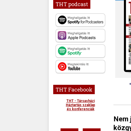
THT podcast
THT Facebook
THT - Társasházi
Háztartás szaklap
és konferenciák
Nem j
közg