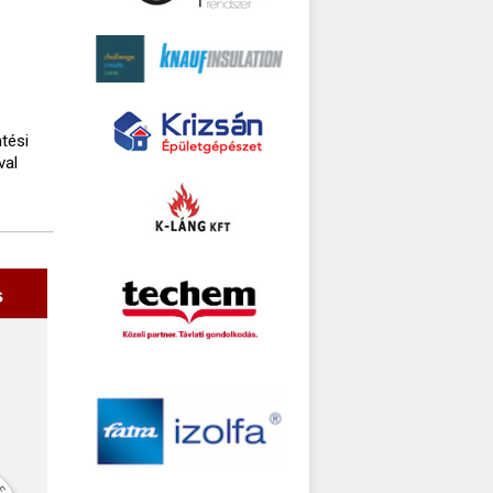
tési
val