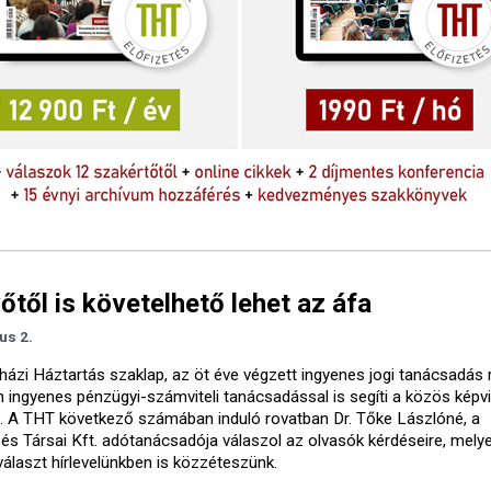
őtől is követelhető lehet az áfa
ius 2.
házi Háztartás szaklap, az öt éve végzett ingyenes jogi tanácsadás 
n ingyenes pénzügyi-számviteli tanácsadással is segíti a közös képv
. A THT következő számában induló rovatban Dr. Tőke Lászlóné, a
és Társai Kft. adótanácsadója válaszol az olvasók kérdéseire, mely
választ hírlevelünkben is közzéteszünk.