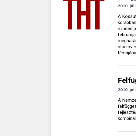
2010. júl
A Kossut
korábban
minden p
februárja
meghatár
stúdióven
témájána
Felfü
2010. júl
A Nemzeti
felfügge
fejleszté
kombinált