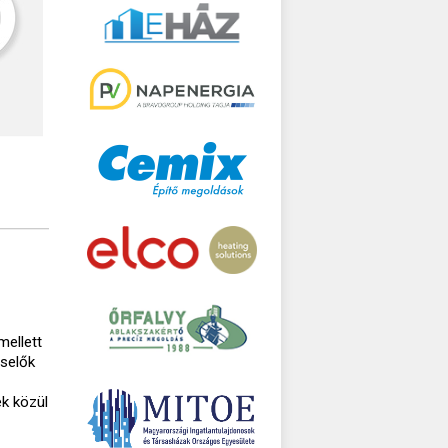
mellett
iselők
ek közül