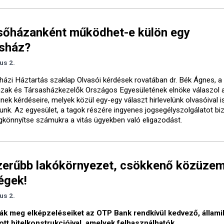
sőházanként működhet-e külön egy
asház?
ius 2.
házi Háztartás szaklap Olvasói kérdések rovatában dr. Bék Ágnes, a
zak és Társasházkezelők Országos Egyesületének elnöke válaszol a
inek kérdéseire, melyek közül egy-egy választ hirlevelünk olvasóival i
nk. Az egyesület, a tagok részére ingyenes jogsegélyszolgálatot biz
könnyítse számukra a vitás ügyekben való eligazodást.
zerűbb lakókörnyezet, csökkenő közüzem
égek!
ius 2.
ák meg elképzeléseiket az OTP Bank rendkívül kedvező, állami
tt hitelkonstrukcióival, amelyek felhasználhatók