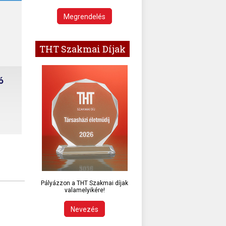
Megrendelés
THT Szakmai Díjak
Pályázzon a THT Szakmai díjak
valamelyikére!
Nevezés