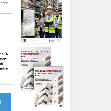
ására.
dó. A
hanem
bb
sekre