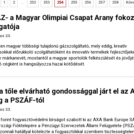
1
2
...
252
253
254
255
256
257
258
Köv
- a Magyar Olimpiai Csapat Arany foko
gatója
ius 23.
en magyar többségi tulajdonú gázszolgáltató, mely eddig, kreatív
okkal előrukkoló szolgáltatóként és innovatív termékek fejlesztőjeké
te márkanevét, mostantól a magyar sportolók felkészülését és jövőjé
 cégként is hangsúlyozza hazai kötődését.
 tőle elvárható gondossággal járt el az 
g a PSZÁF-tól
ius 23.
ó forint fogyasztóvédelmi bírságot szabott ki az AXA Bank Europe S
szági Fióktelepére a Pénzügyi Szervezetek Állami Felügyelete (PSZ
zonnali hatállyal kötelezte a fogyasztókkal szembeni tisztességtele