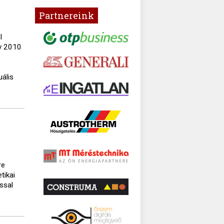
Partnereink
l
ly 2010
uális
re
tikai
ással