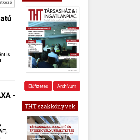
etkező
zatú
nt is
t
Előfizetés
Archívum
AXA -
THT szakkönyvek
A
ÁF),
n