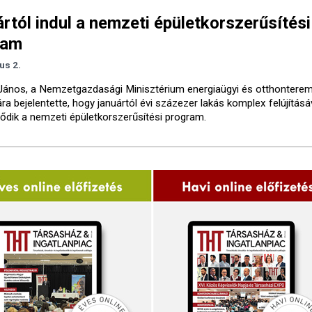
rtól indul a nemzeti épületkorszerűsítési
ram
ius 2.
János, a Nemzetgazdasági Minisztérium energiaügyi és otthonterem
ára bejelentette, hogy januártól évi százezer lakás komplex felújításá
dik a nemzeti épületkorszerűsítési program.