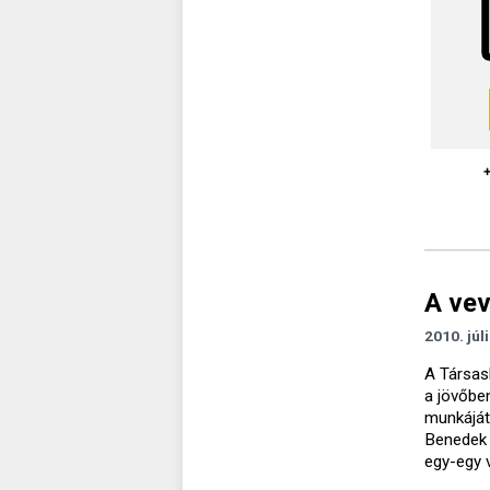
A vev
2010. júl
A Társas
a jövőbe
munkáját
Benedek 
egy-egy 