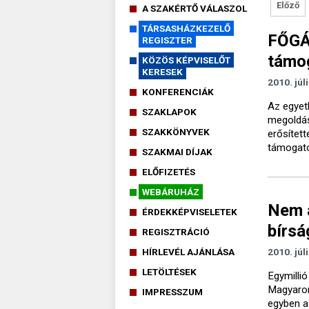
Előző
A SZAKÉRTŐ VÁLASZOL
TÁRSASHÁZKEZELŐ
FŐGÁZ
REGISZTER
támo
KÖZÖS KÉPVISELŐT
KERESEK
2010. júl
KONFERENCIÁK
Az egyetl
SZAKLAPOK
megoldás
SZAKKÖNYVEK
erősítet
támogató
SZAKMAI DÍJAK
ELŐFIZETÉS
WEBÁRUHÁZ
Nem a
ÉRDEKKÉPVISELETEK
bírsá
REGISZTRÁCIÓ
HÍRLEVÉL AJÁNLÁSA
2010. júl
LETÖLTÉSEK
Egymilli
Magyaror
IMPRESSZUM
egyben a