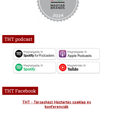
THT podcast
THT Facebook
THT - Társasházi Háztartás szaklap és
konferenciák