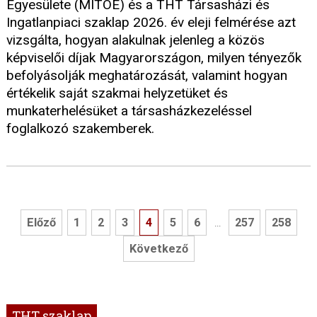
Egyesülete (MITOE) és a THT Társasházi és
Ingatlanpiaci szaklap 2026. év eleji felmérése azt
vizsgálta, hogyan alakulnak jelenleg a közös
képviselői díjak Magyarországon, milyen tényezők
befolyásolják meghatározását, valamint hogyan
értékelik saját szakmai helyzetüket és
munkaterhelésüket a társasházkezeléssel
foglalkozó szakemberek.
Előző
1
2
3
4
5
6
257
258
...
Következő
THT szaklap