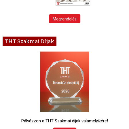
Megrendelés
THT Szakmai Díjak
Pályázzon a THT Szakmai díjak valamelyikére!