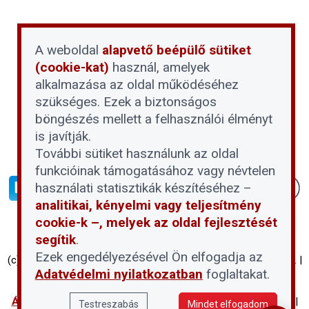
A weboldal
alapvető beépülő sütiket
(cookie-kat)
használ, amelyek
alkalmazása az oldal működéséhez
szükséges. Ezek a biztonságos
böngészés mellett a felhasználói élményt
is javítják.
További sütiket használunk az oldal
funkcióinak támogatásához vagy névtelen
használati statisztikák készítéséhez –
analitikai, kényelmi vagy teljesítmény
cookie-k –, melyek az oldal fejlesztését
segítik
.
Ezek engedélyezésével Ön elfogadja az
(c) Társasházi Háztartás 2026 | Proptech Digital Investment Zrt. |
Adatvédelmi nyilatkozatban
foglaltakat.
Minden jog fenntartva
Általános Szerződési Feltételek
|
Adatvédelmi nyilatkozat
|
Testreszabás
Mindet elfogadom