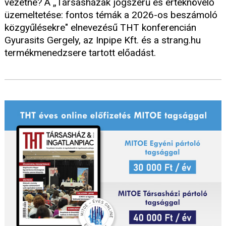
vezetne? A „Társasházak jogszerű és értéknövelő
üzemeltetése: fontos témák a 2026-os beszámoló
közgyűlésekre" elnevezésű THT konferencián
Gyurasits Gergely, az Inpipe Kft. és a strang.hu
termékmenedzsere tartott előadást.