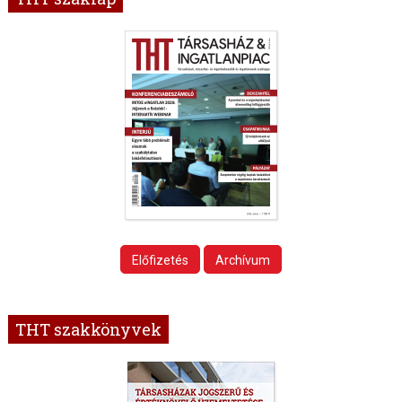
Előfizetés
Archívum
THT szakkönyvek