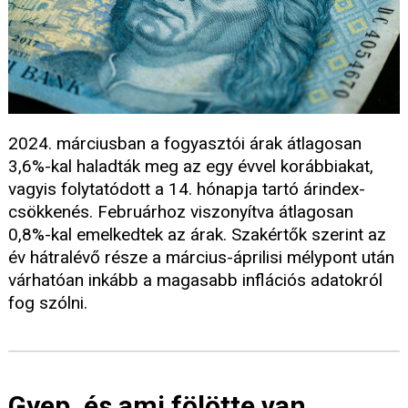
2024. márciusban a fogyasztói árak átlagosan
3,6%-kal haladták meg az egy évvel korábbiakat,
vagyis folytatódott a 14. hónapja tartó árindex-
csökkenés. Februárhoz viszonyítva átlagosan
0,8%-kal emelkedtek az árak. Szakértők szerint az
év hátralévő része a március-áprilisi mélypont után
várhatóan inkább a magasabb inflációs adatokról
fog szólni.
Gyep, és ami fölötte van