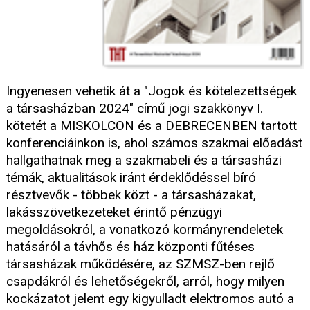
Ingyenesen vehetik át a "Jogok és kötelezettségek
a társasházban 2024" című jogi szakkönyv I.
kötetét a MISKOLCON és a DEBRECENBEN tartott
konferenciáinkon is, ahol számos szakmai előadást
hallgathatnak meg a szakmabeli és a társasházi
témák, aktualitások iránt érdeklődéssel bíró
résztvevők - többek közt - a társasházakat,
lakásszövetkezeteket érintő pénzügyi
megoldásokról, a vonatkozó kormányrendeletek
hatásáról a távhős és ház központi fűtéses
társasházak működésére, az SZMSZ-ben rejlő
csapdákról és lehetőségekről, arról, hogy milyen
kockázatot jelent egy kigyulladt elektromos autó a