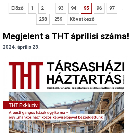
Előző
1
2
93
94
95
96
97
...
...
258
259
Következő
Megjelent a THT áprilisi száma!
2024. április 23.