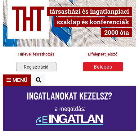
Hírlevél feliratkozás
Elfelejtett jelszó
Belépés
Regisztráció
MENÜ