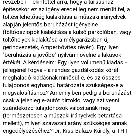
részében. Tekintettel arra, hogy a társasház
építésekor ez az igény eredetileg nem merült fel, a
töltési lehetőség kialakítása a műszaki irányelvek
alapján jelentős beruházást igényelne
(töltőoszlopok kialakítása a külső parkolóban, vagy
töltőhelyek kialakítása a mélygarázsban új
gerincvezeték, Amperbővítés révén). Egy ilyen
"beruházás a jövőbe" nyilván növelné a lakások
értékét. A kérdéseim: Egy ilyen volumenű kiadás -
jellegénél fogva - a rendes gazdálkodás körét
meghaladó kiadásnak minősül-e, és az összes
tulajdonos egyhangú határozata szükséges-e a
megvalósításhoz? Amennyiben pedig a beruházást
csak a jelenleg e-autót birtokló, vagy azt venni
szándékozó tulajdonosok valósítanák meg
(természetesen a műszaki irányelvek betartása
mellett), milyen szavazati arány szükséges annak
engedélyezéséhez? Dr. Kiss Balázs Károly, a THT