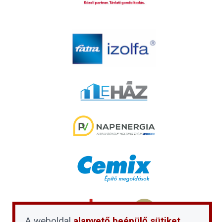
A weboldal
alapvető beépülő sütiket