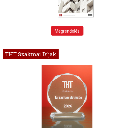
Megrendelés
THT Szakmai Díjak