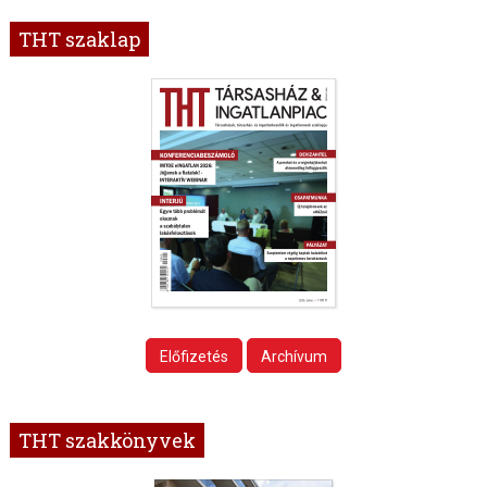
THT szaklap
Előfizetés
Archívum
THT szakkönyvek