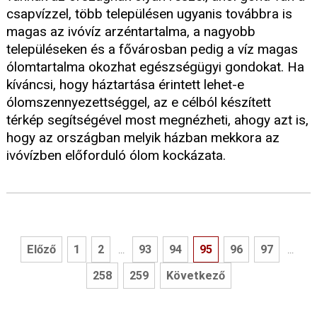
csapvízzel, több településen ugyanis továbbra is
magas az ivóvíz arzéntartalma, a nagyobb
településeken és a fővárosban pedig a víz magas
ólomtartalma okozhat egészségügyi gondokat. Ha
kíváncsi, hogy háztartása érintett lehet-e
ólomszennyezettséggel, az e célból készített
térkép segítségével most megnézheti, ahogy azt is,
hogy az országban melyik házban mekkora az
ivóvízben előforduló ólom kockázata.
Előző
1
2
93
94
95
96
97
...
...
258
259
Következő