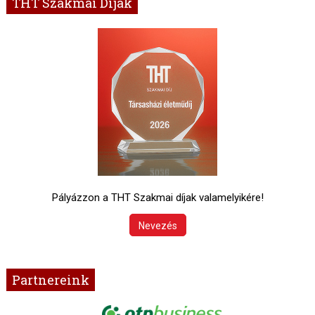
THT Szakmai Díjak
Pályázzon a THT Szakmai díjak valamelyikére!
Nevezés
Partnereink