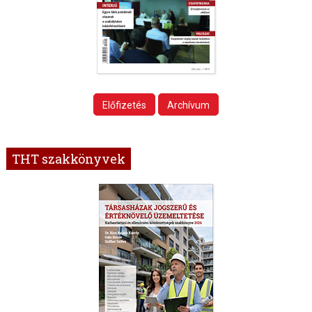
Előfizetés
Archívum
THT szakkönyvek