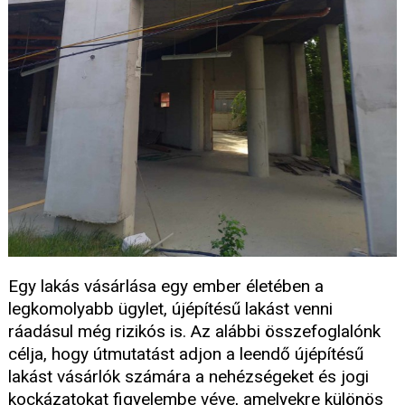
Egy lakás vásárlása egy ember életében a
legkomolyabb ügylet, újépítésű lakást venni
ráadásul még rizikós is. Az alábbi összefoglalónk
célja, hogy útmutatást adjon a leendő újépítésű
lakást vásárlók számára a nehézségeket és jogi
kockázatokat figyelembe véve, amelyekre különös