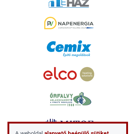
A weboldal
alapvető beépülő sütiket