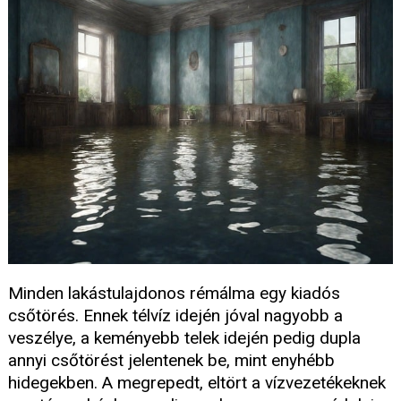
Minden lakástulajdonos rémálma egy kiadós
csőtörés. Ennek télvíz idején jóval nagyobb a
veszélye, a keményebb telek idején pedig dupla
annyi csőtörést jelentenek be, mint enyhébb
hidegekben. A megrepedt, eltört a vízvezetékeknek