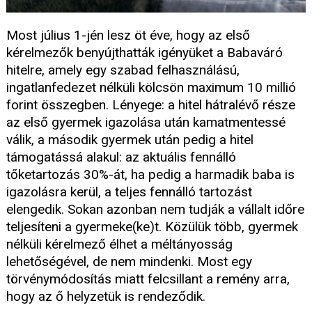
Most július 1-jén lesz öt éve, hogy az első
kérelmezők benyújthatták igényüket a Babaváró
hitelre, amely egy szabad felhasználású,
ingatlanfedezet nélküli kölcsön maximum 10 millió
forint összegben. Lényege: a hitel hátralévő része
az első gyermek igazolása után kamatmentessé
válik, a második gyermek után pedig a hitel
támogatássá alakul: az aktuális fennálló
tőketartozás 30%-át, ha pedig a harmadik baba is
igazolásra kerül, a teljes fennálló tartozást
elengedik. Sokan azonban nem tudják a vállalt időre
teljesíteni a gyermeke(ke)t. Közülük több, gyermek
nélküli kérelmező élhet a méltányosság
lehetőségével, de nem mindenki. Most egy
törvénymódosítás miatt felcsillant a remény arra,
hogy az ő helyzetük is rendeződik.