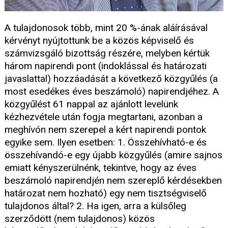
A tulajdonosok több, mint 20 %-ának aláírásával
kérvényt nyújtottunk be a közös képviselő és
számvizsgáló bizottság részére, melyben kértük
három napirendi pont (indoklással és határozati
javaslattal) hozzáadását a következő közgyűlés (a
most esedékes éves beszámoló) napirendjéhez. A
közgyűlést 61 nappal az ajánlott levelünk
kézhezvétele után fogja megtartani, azonban a
meghívón nem szerepel a kért napirendi pontok
egyike sem. Ilyen esetben: 1. Összehívható-e és
összehívandó-e egy újabb közgyűlés (amire sajnos
emiatt kényszerülnénk, tekintve, hogy az éves
beszámoló napirendjén nem szereplő kérdésekben
határozat nem hozható) egy nem tisztségviselő
tulajdonos által? 2. Ha igen, arra a külsőleg
szerződött (nem tulajdonos) közös