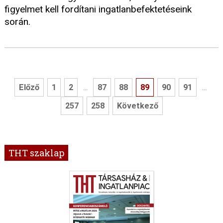
figyelmet kell fordítani ingatlanbefektetéseink
során.
Előző
1
2
87
88
89
90
91
...
...
257
258
Következő
THT szaklap