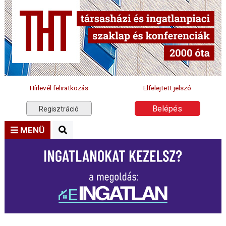
Hírlevél feliratkozás
Elfelejtett jelszó
Belépés
Regisztráció
MENÜ