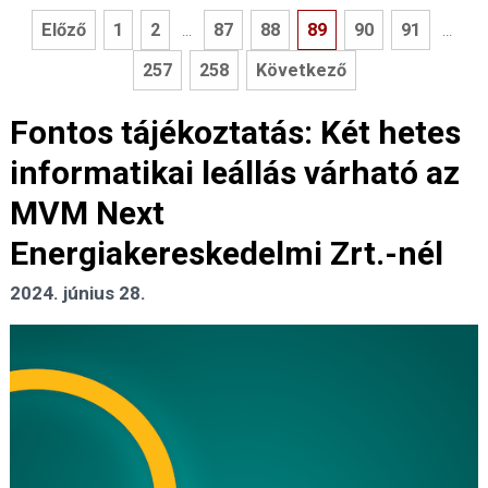
Előző
1
2
87
88
89
90
91
...
...
257
258
Következő
Fontos tájékoztatás: Két hetes
informatikai leállás várható az
MVM Next
Energiakereskedelmi Zrt.-nél
2024. június 28.