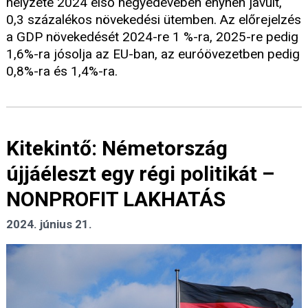
helyzete 2024 első negyedévében enyhén javult,
0,3 százalékos növekedési ütemben. Az előrejelzés
a GDP növekedését 2024-re 1 %-ra, 2025-re pedig
1,6%-ra jósolja az EU-ban, az euróövezetben pedig
0,8%-ra és 1,4%-ra.
Kitekintő: Németország
újjáéleszt egy régi politikát –
NONPROFIT LAKHATÁS
2024. június 21.