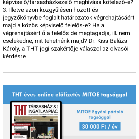
képviselő/társasházkezelő meghívása kötelező-e?
3. Illetve azon közgyűlésen hozott és
jegyzőkönyvbe foglalt határozatok végrehajtásáért
majd a közös képviselő felelős-e? Ha a
végrehajtásért ő a felelős de megtagadja, ill. nem
cselekedne, mit tehetnénk majd? Dr. Kiss Balázs
Károly, a THT jogi szakértője válaszol az olvasói
kérdésre.