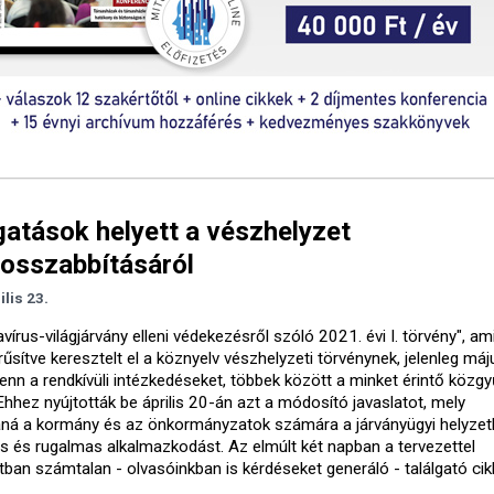
gatások helyett a vészhelyzet
osszabbításáról
ilis 23.
vírus-világjárvány elleni védekezésről szóló 2021. évi I. törvény", am
űsítve keresztelt el a köznyelv vészhelyzeti törvénynek, jelenleg má
 fenn a rendkívüli intézkedéseket, többek között a minket érintő közgy
 Ehhez nyújtották be április 20-án azt a módosító javaslatot, mely
aná a kormány és az önkormányzatok számára a járványügyi helyze
rs és rugalmas alkalmazkodást. Az elmúlt két napban a tervezettel
ban számtalan - olvasóinkban is kérdéseket generáló - találgató cikk