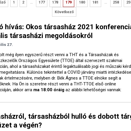
őző
1
2
...
177
178
179
180
181
...
258
25
Következő
ó hívás: Okos társasház 2021 konferenci
ális társasházi megoldásokról
ilis 27.
lt még ilyen egyszerű részt venni a THT és a Társasházak és
zkezelők Országos Egyesülete (TTOE) által szervezett szakmai
cián, ahol a társasházakat érintő legaktuálisabb jogi és műszaki kér
megvitatásra. Különös tekintettel a COVID járvány miatti intézkedés
ak értelmezésére, melyben dr. Bék Ágnes a TTOE elnöke segít a
őknek. Ha Ön is szeretne részt venni a THT-TTOE első online
ciáján, akkor arra
ma 18:00 óráig
az alábbi lehetőségei vannak:
sházról, társasházból hulló és dobott tá
fizet a végén?