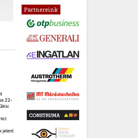
Partnereink
it
jus 22-
űlési
thez
 jelent