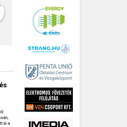
zés
00
csán,
t ki a