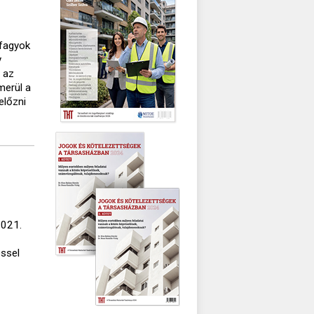
 fagyok
y
a az
lmerül a
előzni
2021.
éssel