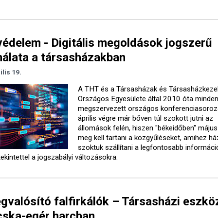
édelem - Digitális megoldások jogszerű
álata a társasházakban
ilis 19.
A THT és a Társasházak és Társasházkeze
Országos Egyesülete által 2010 óta minde
megszervezett országos konferenciasoroz
április végre már bőven túl szokott jutni az
állomások felén, hiszen "békeidőben" május
meg kell tartani a közgyűléseket, amihez h
szoktuk szállítani a legfontosabb informáci
ekintettel a jogszabályi változásokra.
valósító falfirkálók – Társasházi eszkö
cska-egér harcban