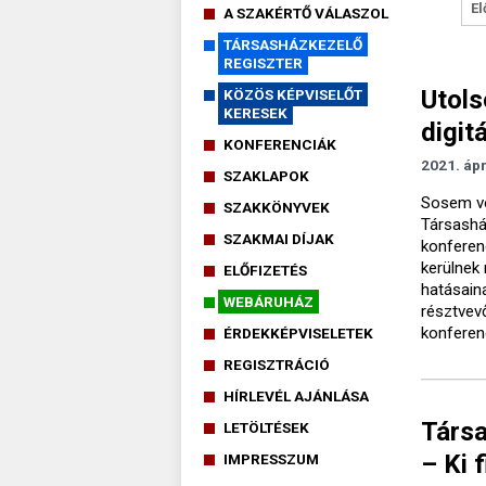
El
A SZAKÉRTŐ VÁLASZOL
TÁRSASHÁZKEZELŐ
REGISZTER
Utols
KÖZÖS KÉPVISELŐT
KERESEK
digit
KONFERENCIÁK
2021. ápr
SZAKLAPOK
Sosem vo
SZAKKÖNYVEK
Társashá
SZAKMAI DÍJAK
konferen
kerülnek 
ELŐFIZETÉS
hatásain
WEBÁRUHÁZ
résztvev
konferen
ÉRDEKKÉPVISELETEK
REGISZTRÁCIÓ
HÍRLEVÉL AJÁNLÁSA
Társa
LETÖLTÉSEK
– Ki 
IMPRESSZUM