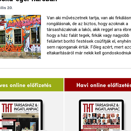
ilis 20.
Van aki művészetnek tartja, van aki firkálásn
rongálásnak, de az biztos, hogy azoknak a
társasházaknak a lakói, akik reggel arra ébr
hogy a ház falát tegek, firkák vagy nagyobb
felületet borító festések csúfítják el, enyhé
sem rajonganak értük. Főleg azért, mert az
eltakarításáról már nekik kell gondoskodniuk