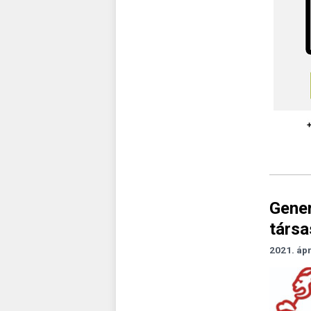
Gener
társ
2021. ápr