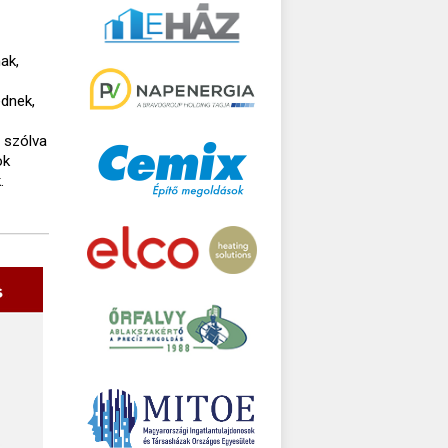
ak,
ednek,
n szólva
ok
.