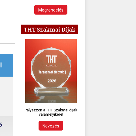
Megrendelés
THT Szakmai Díjak
Pályázzon a THT Szakmai díjak
valamelyikére!
Nevezés