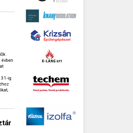
lők
n évben
at
 31-ig
ázhoz
ókat,
ztár