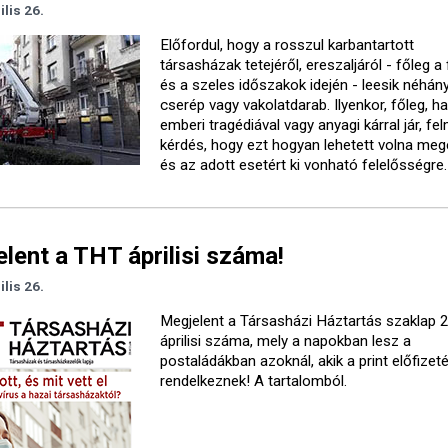
ilis 26.
Előfordul, hogy a rosszul karbantartott
társasházak tetejéről, ereszaljáról - főleg a
és a szeles időszakok idején - leesik néhán
cserép vagy vakolatdarab. Ilyenkor, főleg, h
emberi tragédiával vagy anyagi kárral jár, fe
kérdés, hogy ezt hogyan lehetett volna meg
és az adott esetért ki vonható felelősségre.
lent a THT áprilisi száma!
ilis 26.
Megjelent a Társasházi Háztartás szaklap 
áprilisi száma, mely a napokban lesz a
postaládákban azoknál, akik a print előfizet
rendelkeznek! A tartalomból.