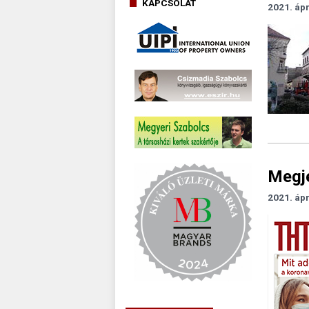
KAPCSOLAT
2021. ápr
Megje
2021. ápr