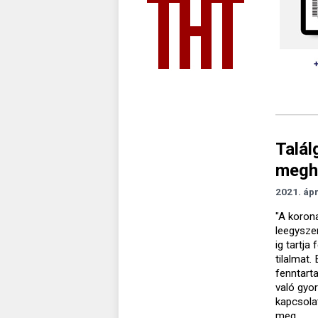
Talál
megh
2021. ápr
"A korona
leegyszer
ig tartja
tilalmat.
fenntart
való gyo
kapcsolat
meg.