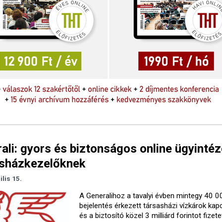
ali: gyors és biztonságos online ügyinté
asházkezelőknek
ilis 15.
A Generalihoz a tavalyi évben mintegy 40 0
bejelentés érkezett társasházi vízkárok kap
és a biztosító közel 3 milliárd forintot fizetet