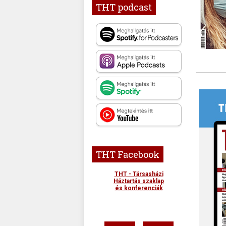
THT podcast
THT Facebook
THT - Társasházi
Háztartás szaklap
és konferenciák