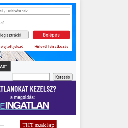
Regisztráció
felejtett jelszó
Hírlevél feliratkozás
AST
THT szaklap