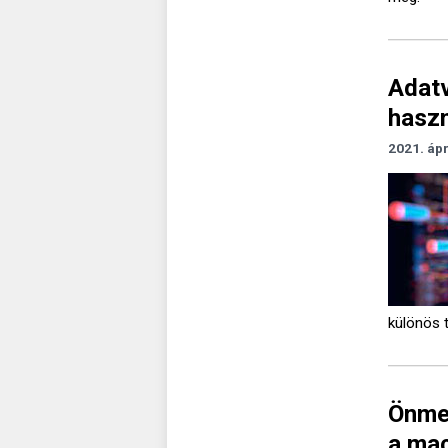
Adatv
haszn
2021. ápr
különös t
Önmeg
a ma