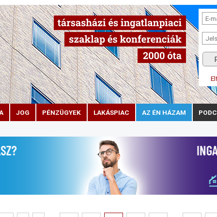
El
A
JOG
PÉNZÜGYEK
LAKÁSPIAC
AZ ÉN HÁZAM
PODC