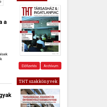
9
a a
dések
ek
Előfizetés
Archívum
THT szakkönyvek
rgyak